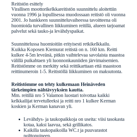
Reitistön esittely
Virallisen moottorikelkkareitistön suunnittelu aloitettiin
vuonna 1996 ja lopullisessa muodossaan reitistö oli vuonna
2001. Jo hankkeen suunnitteluvaiheessa tavoitteena oli
huomioida turvallinen liikkuminen reitillä, alueen tarjoamat
palvelut sekä tauko-ja levähdyspaikat.
Suunnittelussa huomioitiin erityisesti retkikelkkailu.
Kuikka Koposen Kiemurat reitistä on n. 160 km. Reitti
kulkee 4-5m leveänä, pitkin vaihtelevaa savolaista maastoa
välillä puikahtaen yli luonnonkauniiden järvimaisemien.
Reitistömme on merkitty sekä reittikarttaan että maastoon
reittinumeroin 1-5. Reitistöllä liikkuminen on maksutonta.
Reitistömme on tehty kulkemaan Heinäveden
tärkeimpien nähtävyyksien kautta.
Mm. reitillä nro 5 Valamon luostari toivottaa kaikki
kelkkailijat tervetulleeksi ja reitti nro 1 kulkee Kerman
koskien ja Kerman kanavan yli.
Levähdys- ja taukopaikkoja on useita: viisi tasokasta
kotaa, kaksi laavua, sekä grillikatos.
Kaikilla taukopaikoilla WC.t ja puuvarastot
polttopuineen.