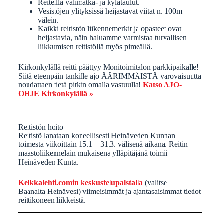
Reiteillä välimatka- ja kylätaulut.
Vesistöjen ylityksissä heijastavat viitat n. 100m
välein.
Kaikki reitistön liikennemerkit ja opasteet ovat
heijastavia, näin haluamme varmistaa turvallisen
liikkumisen reitistöllä myös pimeällä.
Kirkonkylällä reitti päättyy Monitoimitalon parkkipaikalle!
Siitä eteenpäin tankille ajo ÄÄRIMMÄISTÄ varovaisuutta
noudattaen tietä pitkin omalla vastuulla!
Katso AJO-
OHJE Kirkonkylällä »
Reitistön hoito
Reitistö lanataan koneellisesti Heinäveden Kunnan
toimesta viikoittain 15.1 – 31.3. välisenä aikana. Reitin
maastoliikennelain mukaisena ylläpitäjänä toimii
Heinäveden Kunta.
Kelkkalehti.comin keskustelupalstalla
(valitse
Baanalta Heinävesi) viimeisimmät ja ajantasaisimmat tiedot
reittikoneen liikkeistä.