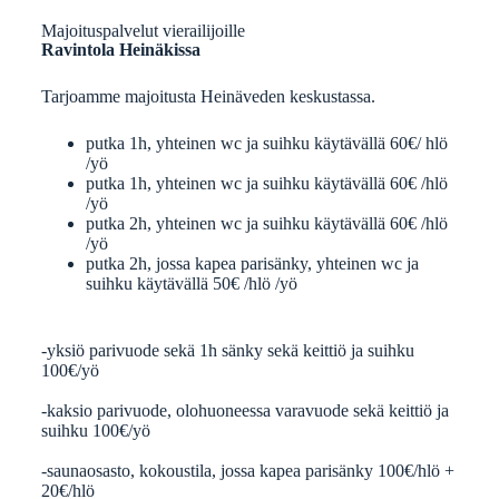
Majoituspalvelut vierailijoille
Ravintola Heinäkissa
Tarjoamme majoitusta Heinäveden keskustassa.
putka 1h, yhteinen wc ja suihku käytävällä​​ 60€/ hlö
/yö
putka 1h, yhteinen wc ja suihku käytävällä​​ 60€ /hlö
/yö
putka 2h, yhteinen wc ja suihku käytävällä​​ 60€ /hlö
/yö
putka 2h, jossa kapea parisänky, yhteinen wc ja
suihku käytävällä​ 50€ /hlö /yö
-yksiö parivuode sekä 1h sänky sekä keittiö ja suihku​​
100€/yö​
-kaksio parivuode, olohuoneessa varavuode sekä keittiö ja
suihku​ 100€/yö
-saunaosasto, kokoustila, jossa kapea parisänky​​ 100€/hlö +
20€/hlö​​