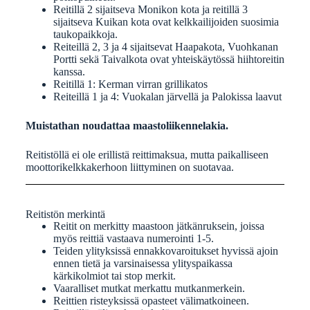
Reitillä 2 sijaitseva Monikon kota ja reitillä 3
sijaitseva Kuikan kota ovat kelkkailijoiden suosimia
taukopaikkoja.
Reiteillä 2, 3 ja 4 sijaitsevat Haapakota, Vuohkanan
Portti sekä Taivalkota ovat yhteiskäytössä hiihtoreitin
kanssa.
Reitillä 1: Kerman virran grillikatos
Reiteillä 1 ja 4: Vuokalan järvellä ja Palokissa laavut
Muistathan noudattaa maastoliikennelakia.
Reitistöllä ei ole erillistä reittimaksua, mutta paikalliseen
moottorikelkkakerhoon liittyminen on suotavaa.
Reitistön merkintä
Reitit on merkitty maastoon jätkänruksein, joissa
myös reittiä vastaava numerointi 1-5.
Teiden ylityksissä ennakkovaroitukset hyvissä ajoin
ennen tietä ja varsinaisessa ylityspaikassa
kärkikolmiot tai stop merkit.
Vaaralliset mutkat merkattu mutkanmerkein.
Reittien risteyksissä opasteet välimatkoineen.